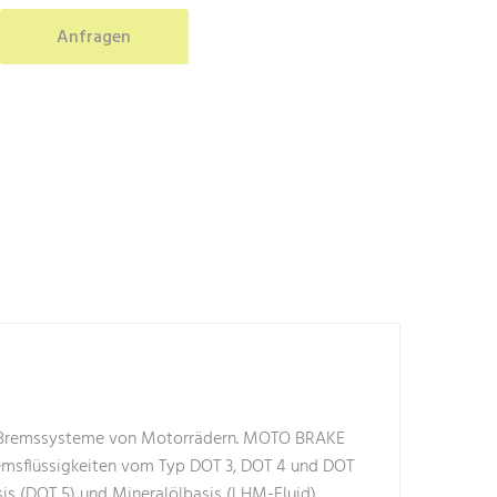
Anfragen
en Bremssysteme von Motorrädern. MOTO BRAKE
Bremsflüssigkeiten vom Typ DOT 3, DOT 4 und DOT
asis (DOT 5) und Mineralölbasis (LHM-Fluid).