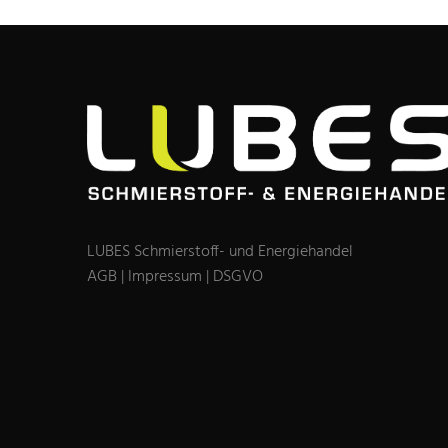
LUBES Schmierstoff- und Energiehandel
AGB
|
Impressum
|
DSGVO