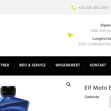
+43 508 300 2500
Alpens
5081 Anif be
Lungitztal
8232 Grafendorf be
RTNER
INFO & SERVICE
WISSENSWERT
KONTAKT
Elf Moto B
Gebinde