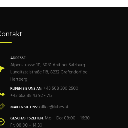
Kontakt
ADRESSE:
Alpenstrasse 111, 5081 Anif bei Salzburg
Lungitztalstraße 118, 8232 Grafendorf bei
Hartberg
+43 508 300 2500
RUFEN SIE UNS AN:
+43 662 85 43 92 - 713
office@lubes.at
MAILEN SIE UNS:
Mo – Do: 08:00 – 16:30
GESCHÄFTSZEITEN:
Fr: 08:00 – 14:30